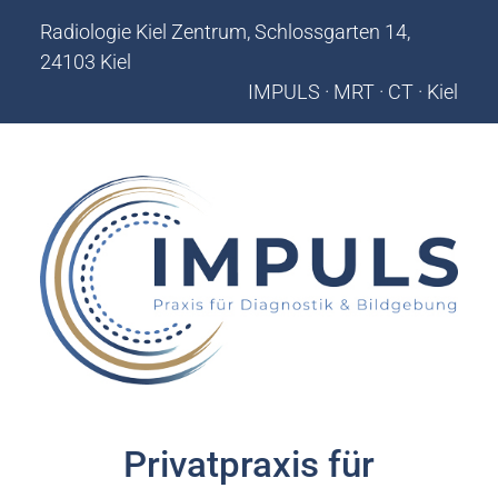
Zum
Radiologie Kiel Zentrum, Schlossgarten 14,
Inhalt
24103 Kiel
springen
IMPULS · MRT · CT · Kiel
Privatpraxis für